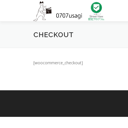
コ
ン
テ
ン
ツ
CHECKOUT
へ
ス
キ
ッ
プ
[woocommerce_checkout]