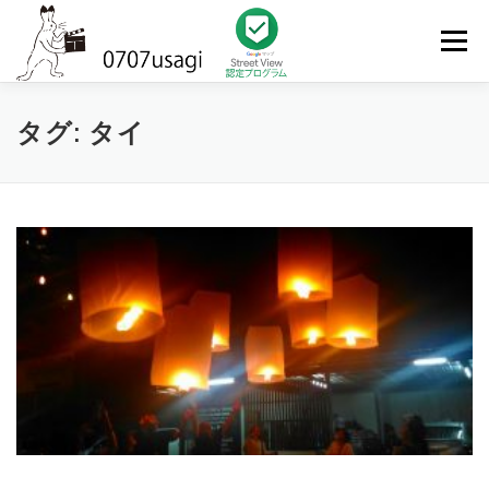
コ
ン
メニュー
テ
ン
ツ
へ
HOME
TOPICS
FILMOGRAPHY
LINK
タグ:
タイ
ス
キ
ッ
プ
PRIVACY POLICY