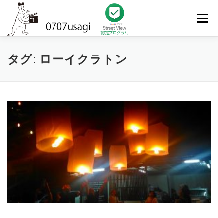
コ
ン
メニュー
テ
ン
ツ
へ
HOME
TOPICS
FILMOGRAPHY
LINK
タグ:
ローイクラトン
ス
キ
ッ
プ
PRIVACY POLICY