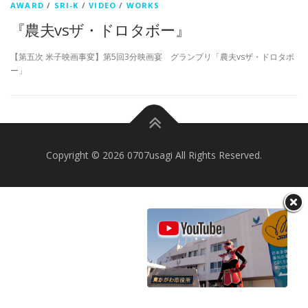
AWARD
/
SRI-K
/
VIDEO
/
WORKS
『農夫vsザ・ドロタボー』
【第五次 米子映画事変】第5回3分映画宴 グランプリ「農夫vsザ・ドロタボ
ー」
Copyright © 2026 0707usagi All Rights Reserved.