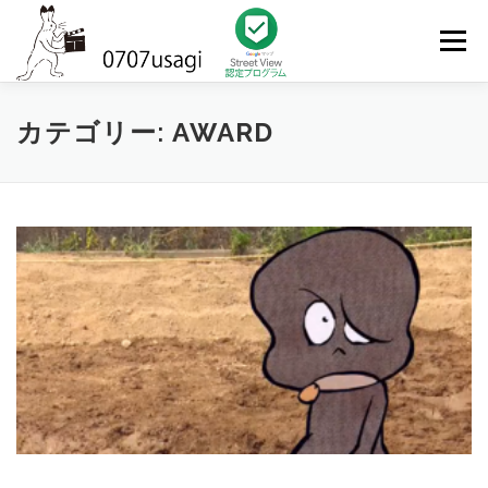
コ
ン
メニュー
テ
ン
ツ
へ
HOME
TOPICS
FILMOGRAPHY
LINK
カテゴリー:
AWARD
ス
キ
ッ
プ
PRIVACY POLICY